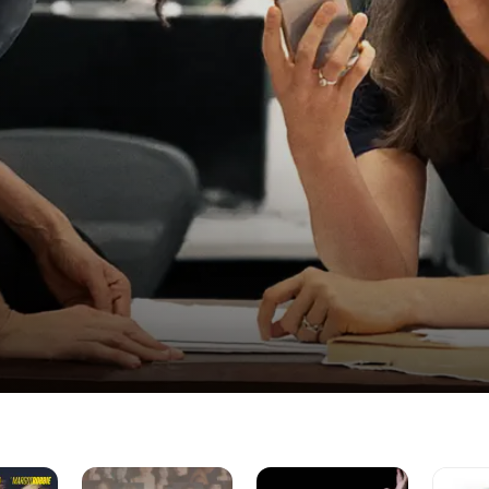
La
Tár
Erin Bro