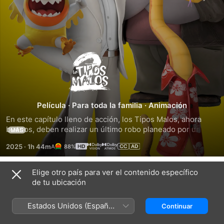
Los
tipos
malos
Película
·
Para toda la familia
·
Animación
En este capítulo lleno de acción, los Tipos Malos, ahora 
2
buenos, deben realizar un último robo planeado por un 
MÁS
nuevo grupo criminal: las Tipas Malas.
2025
·
1h 44m
88%
Elige otro país para ver el contenido específico
Títulos relacionados
de tu ubicación
Los
GOAT
Zootopia
tipos
La
2
Estados Unidos (Español
Continuar
malos
cabra
México)
que