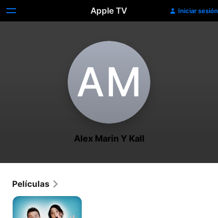
Apple TV
Iniciar sesión
A‌M
Alex Marin Y Kall
Películas
Hasta
Que
la