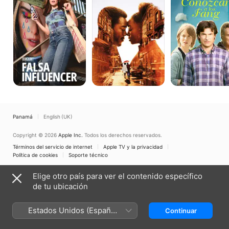
Hablara
Fang
Panamá
English (UK)
Copyright © 2026
Apple Inc.
Todos los derechos reservados.
Términos del servicio de internet
Apple TV y la privacidad
Política de cookies
Soporte técnico
Elige otro país para ver el contenido específico
de tu ubicación
Estados Unidos (Español
Continuar
México)