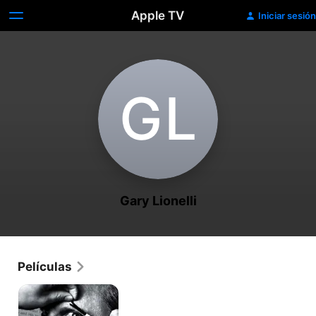
Apple TV
Iniciar sesión
G‌L
Gary Lionelli
Películas
Buzz