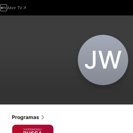
Abrir TV
J‌W
Programas
Matrimonio
busca