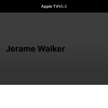
Apple TV
MLS
Jerame Walker