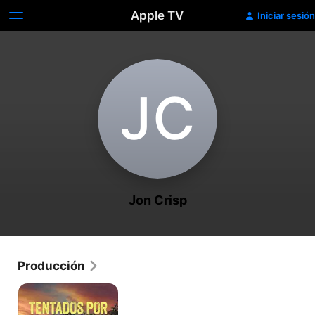
Apple TV
Iniciar sesión
J‌C
Jon Crisp
Producción
Tentados
por
la