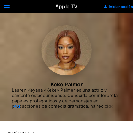
Apple TV
Iniciar sesión
Keke Palmer
Lauren Keyana «Keke» Palmer es una actriz y 
cantante estadounidense. Conocida por interpretar 
papeles protagónicos y de personajes en 
producciones de comedia dramática, ha recibido un 
MÁS
Premio Primetime Emmy, cinco Premios NAACP 
Image y nominaciones para un Premio Daytime 
Emmy y un Premio del Sindicato de Actores. Fue 
incluida en la lista de la revista Time de las 
personas más influyentes del mundo en 2019. 