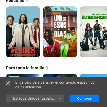
Películas
Palmer hizo su debut actoral en Barbershop 2: Back 
in Business.
Cuando
Uno
El
el
de
último
cielo
esos
encargo
se
días
equivoca
Para toda la familia
Lightyear
La
La
Era
Era
Elige otro país para ver el contenido específico
de
de
de tu ubicación
Hielo:
Hielo
Choque
4
de
Estados Unidos (Español
Continuar
mundos
México)