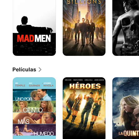
Anarchy
Películas
Uno
Héroes
La
Por
quinta
Ciento
ola
Más
Humedo