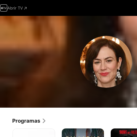
Abrir TV
Programas
Mad
Billions
Sons
Men
of