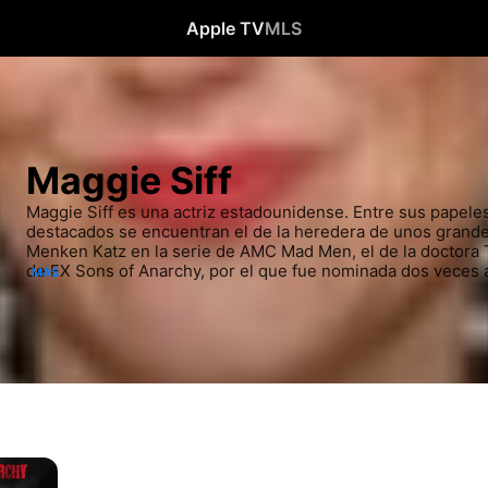
Apple TV
MLS
Maggie Siff
Maggie Siff es una actriz estadounidense. Entre sus papeles
destacados se encuentran el de la heredera de unos grand
Menken Katz en la serie de AMC Mad Men, el de la doctora T
de FX Sons of Anarchy, por el que fue nominada dos veces al
MÁS
Television Award a la mejor actriz de reparto en una serie dra
psiquiatra Wendy Rhoades en la serie de Showtime Billions.