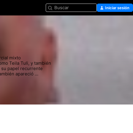
Buscar
Iniciar sesión
cial mixto 
o Teila Tuli, y también 
 su papel recurrente 
mbién apareció 