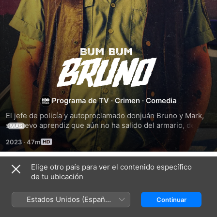
Bum
Bum
Bruno
Programa de TV
·
Crimen
·
Comedia
El jefe de policía y autoproclamado donjuán Bruno y Mark, 
su nuevo aprendiz que aún no ha salido del armario, deben 
MÁS
dejar de lado sus diferencias y prejuicios para resolver el 
2023
·
47m
asesinato de una drag queen local.
Elige otro país para ver el contenido específico
Temporada 1
de tu ubicación
Estados Unidos (Español
Continuar
México)
EPISODIO 1
EPISODIO 2