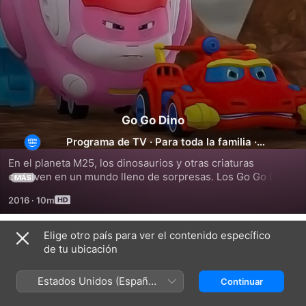
Go Go Dino
Programa de TV
·
Para toda la familia
·
Animación
En el planeta M25, los dinosaurios y otras criaturas 
conviven en un mundo lleno de sorpresas. Los Go Go Dinos 
MÁS
exploran cada rincón, descubren nuevas formas de vida y 
2016
·
10m
siempre están listos para ayudar a sus amigos cuando más 
los necesitan.
Elige otro país para ver el contenido específico
Temporada 1
de tu ubicación
Estados Unidos (Español
Continuar
México)
EPISODIO 1
EPISODIO 2