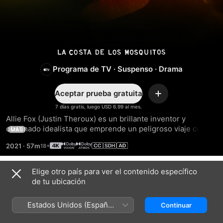
La
Programa de TV
·
Suspenso
·
Drama
costa
Aceptar prueba gratuita
de
Agregar
7 días gratis, luego USD 6.99 al mes.
Allie Fox (Justin Theroux) es un brillante inventor y 
los
obstinado idealista que emprende un peligroso viaje con su 
MÁS
familia a través de México para escapar del gobierno de 
Mosquitos
2021
·
57m
Estados Unidos y encontrar refugio.
Elige otro país para ver el contenido específico
Temporada 1
de tu ubicación
Estados Unidos (Español
Continuar
México)
EPISODIO 1
EPISODIO 2