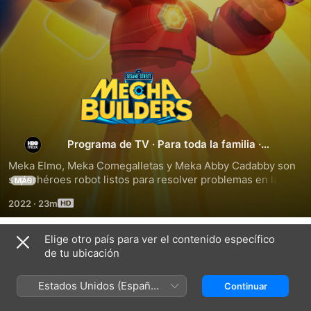
Meka
Builders
Programa de TV
·
Para toda la familia
·
Animación
Meka Elmo, Meka Comegalletas y Meka Abby Cadabby son 
superhéroes robot listos para resolver problemas en las 
MÁS
situaciones fuera de este mundo.
2022
·
23m
Elige otro país para ver el contenido específico
Temporada 1
de tu ubicación
Estados Unidos (Español
Continuar
México)
EPISODIO 1
EPISODIO 2