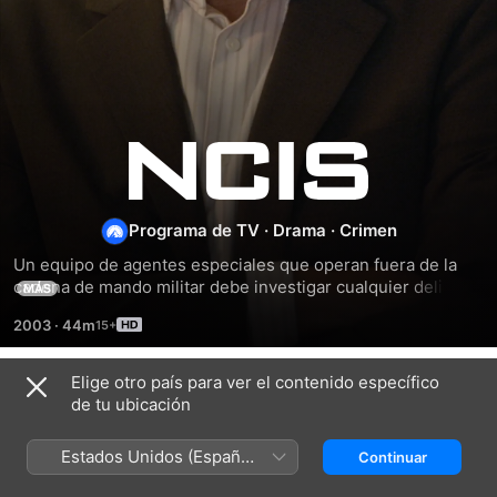
NCIS:
Criminología
Programa de TV
·
Drama
·
Crimen
Naval
Un equipo de agentes especiales que operan fuera de la 
cadena de mando militar debe investigar cualquier delito 
MÁS
con evidencia conectada a personal de la Marina y el 
2003
·
44m
Cuerpo de Infantería de Marina, independientemente de su 
rango o posición.
Elige otro país para ver el contenido específico
Temporada 1
de tu ubicación
Estados Unidos (Español
Continuar
México)
EPISODIO 1
EPISODIO 2