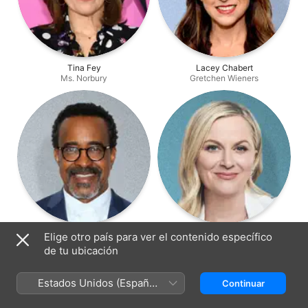
Tina Fey
Lacey Chabert
Ms. Norbury
Gretchen Wieners
Tim Meadows
Amy Poehler
Elige otro país para ver el contenido específico
Mr. Duvall
Mrs. George
de tu ubicación
Estados Unidos (Español
Continuar
México)