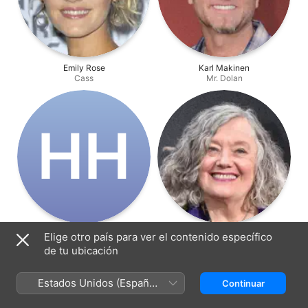
Emily Rose
Karl Makinen
Cass
Mr. Dolan
H‌H
Hutchi Hancock
Jayne Taini
Elige otro país para ver el contenido específico
ICU Nurse
Nurse at Nurse Station
de tu ubicación
Estados Unidos (Español
Continuar
México)