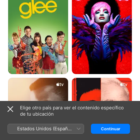
El
Mr.
gran
Scorsese
legado
de
Sidney
Poitier
Elige otro país para ver el contenido específico
de tu ubicación
Estados Unidos (Español
Continuar
México)