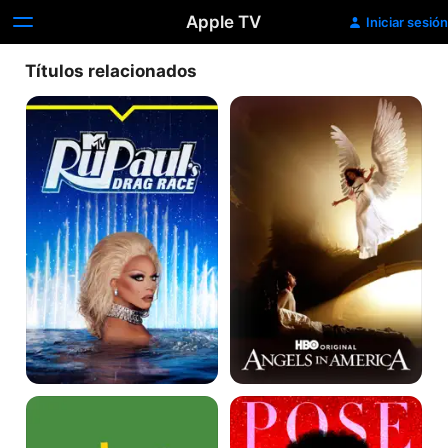
Apple TV
Iniciar sesión
Títulos relacionados
RuPaul's
Angels
Drag
in
Race
America
Glee
Pose