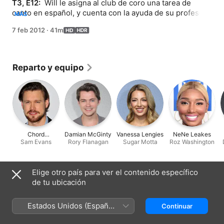
T3, E12: 
 Will le asigna al club de coro una tarea de 
canto en español, y cuenta con la ayuda de su profesor 
MÁS
de escuela nocturna con inclinación musical (estrella 
7 feb 2012
·
41m
invitada Ricky Martin). Mientras tanto, Rachel le cuenta a 
Kurt y Mercedes la propuesta de matrimonio de Finn, y 
Mercedes tiene sus propias complicaciones amorosas. 
Las actuaciones musicales incluyen: "La cucaracha", 
Reparto y equipo
"Sexy And I Know It", "Don't Wanna Lose You", 
"Bamboleo/'Hero' Medley", "La isla bonita" y "A Little 
Less Conversation".
Chord
Damian McGinty
Vanessa Lengies
NeNe Leakes
Sam Evans
Overstreet
Rory Flanagan
Sugar Motta
Roz Washington
Ficha técnica
Elige otro país para ver el contenido específico
de tu ubicación
Lanzamiento
2012
Estados Unidos (Español
Continuar
Duración
México)
41 min