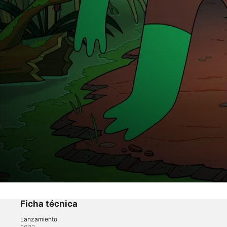
SMILING FRIENDS
Mr. Frog
Ficha técnica
Lanzamiento
Comedia
·
Animación