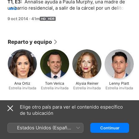
T1, E3: 
 Annalise ayuda a Paula Murphy, una madre de 
un barrio residencial, a salir de la cárcel por un delito 
MÁS
menor, pero cuando está a punto de salir en libertad, el 
9 oct 2014
·
41m
FBI vuelve a detenerla por un delito grave de asesinato. 
Annalise y sus alumnos tienen la tarea de demostrar su 
inocencia, que dependerá del testimonio de otro 
sospechoso del caso. La Universidad de Middleton le 
Reparto y equipo
pide a Annalise que represente a Griffin O'Reilly, el 
mariscal de campo estrella relacionado con la 
desaparición de Lila, pero ella es incapaz de tomar una 
decisión hasta saber que Sam no está implicado en el 
caso.
Ana Ortiz
Tom Verica
Alysia Reiner
Lenny Platt
Estrella invitada
Estrella invitada
Estrella invitada
Estrella invitada
Ficha técnica
Elige otro país para ver el contenido específico
de tu ubicación
Lanzamiento
2014
Estados Unidos (Español
Continuar
Duración
México)
41 min