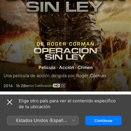
Roger
Corman's
Película
·
Acción
·
Crimen
Operation
Una película de acción dirigida por Roger Corman.
2014
·
1h 28m
Rogue
Elige otro país para ver el contenido específico
Tráilers
de tu ubicación
Estados Unidos (Español
Continuar
México)