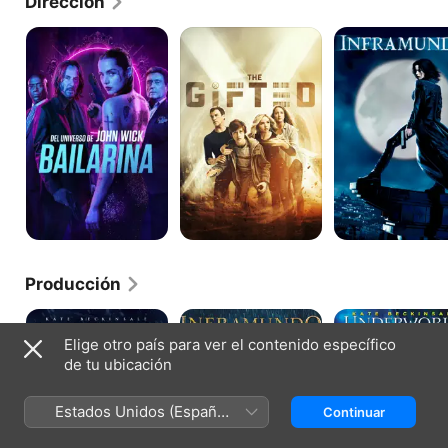
Dirección
Del
The
Underworld
universo
Gifted
de
John
Wick:
Bailarina
Producción
Inframundo:
Inframundo:
Inframundo
Guerras
La
–
Elige otro país para ver el contenido específico
De
Rebelión
El
de tu ubicación
Sangre
De
Despertar
Los
Lycans
Estados Unidos (Español
Continuar
México)