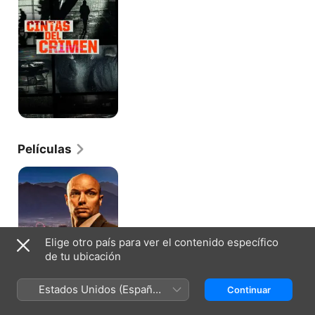
Películas
Venganza
por
encima
de
la
ley
Elige otro país para ver el contenido específico
de tu ubicación
Estados Unidos (Español
Continuar
México)