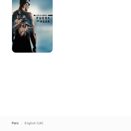
cabeza
fuera
del
agua
Perú
English (UK)