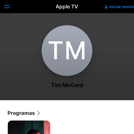
Apple TV
Iniciar sesión
T‌M
Tim McCord
Programas
Recuerdos
fatales