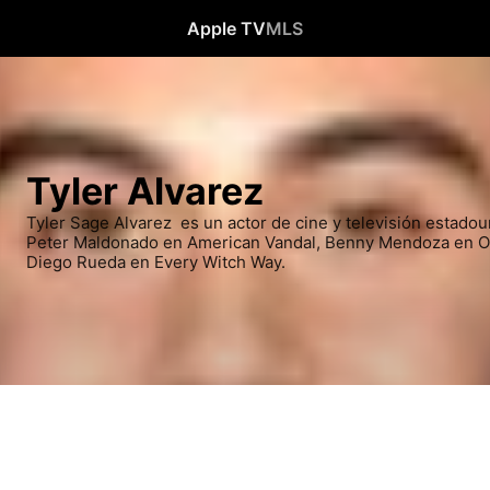
Apple TV
MLS
Tyler Alvarez
Tyler Sage Alvarez ​​ es un actor de cine y televisión estadou
Peter Maldonado en American Vandal, Benny Mendoza en Ora
Diego Rueda en Every Witch Way.​