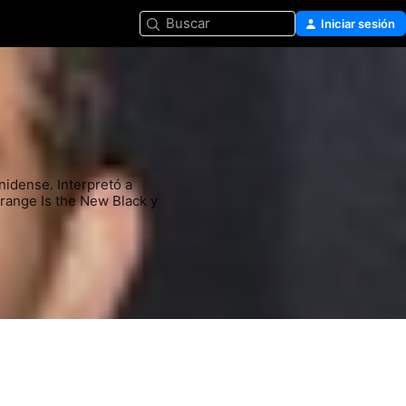
Buscar
Iniciar sesión
nidense. Interpretó a 
nge Is the New Black y 