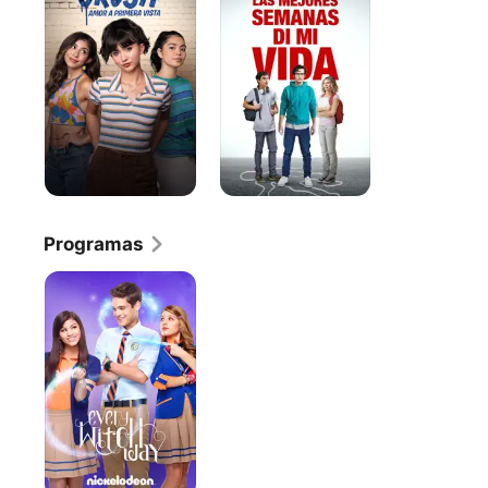
Semanas
de
Mi
Vida
Programas
Every
Witch
Way