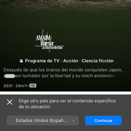
AMAIM
Warrior
at
Programa de TV
·
Acción
·
Ciencia ficción
Después de que los tiranos del mundo conquisten Japón, 
the
un joven luchador por la libertad y su mech encienden las 
MÁS
llamas de la rebelión entre su oprimido pueblo.
2021
·
24m
Borderline
Elige otro país para ver el contenido específico
Temporada 1
de tu ubicación
Estados Unidos (Español
Continuar
México)
EPISODIO 1
EPISODIO 2