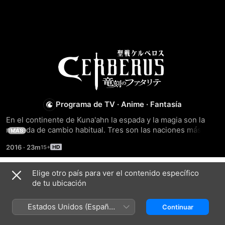
Cerberus
Programa de TV
·
Anime
·
Fantasía
En el continente de Kuna'ahn la espada y la magia son la 
moneda de cambio habitual. Tres son las naciones más 
MÁS
poderosas del reino, las cuales se disputan el equilibrio de 
2016
·
23m
poder: el Reino Sagrado de Amoria, el Reino de Ishilfen y el 
Reino de Vanrodis. Si el desastre acaeciera sobre una de 
las tres naciones, el equilibrio de poder se perdería y la 
Elige otro país para ver el contenido específico
Temporada 1
guerra se extendería sin control por todo el...
de tu ubicación
Estados Unidos (Español
Continuar
México)
EPISODIO 1
EPISODIO 2