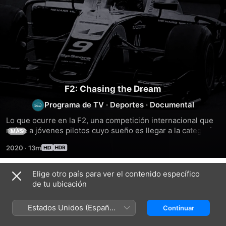
F2: Chasing the Dream
Programa de TV
·
Deportes
·
Documental
Lo que ocurre en la F2, una competición internacional que 
reúne a jóvenes pilotos cuyo sueño es llegar a la categoría 
MÁS
automovilística más prestigiosa del mundo: la Fórmula 1.
2020
·
13m
Elige otro país para ver el contenido específico
Temporada 8
de tu ubicación
Estados Unidos (Español
Continuar
México)
EPISODIO 1
EPISODIO 2