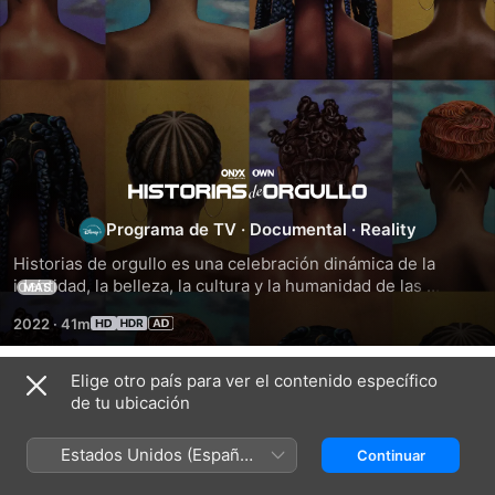
Historias
Programa de TV
·
Documental
·
Reality
de
Historias de orgullo es una celebración dinámica de la 
identidad, la belleza, la cultura y la humanidad de las 
orgullo
MÁS
mujeres negras, expresada de forma única a través de las 
2022
·
41m
historias de nuestro cabello. Una serie documental en la 
que seis mujeres fenomenales y diversas: Issa Rae, la 
diputada Ayanna Pressley, CHIKA, Marsai Martin, Chloe 
Elige otro país para ver el contenido específico
Temporada 1
Bailey y Oprah Winfrey, ponen sobre la mesa sus historias 
de tu ubicación
íntimas sobre el cabello con Tracee Ellis Ross. Rodeada de 
brillantes voces de líderes académicos y culturales, 
Estados Unidos (Español
Continuar
peluqueros con talento y hermanas extraordinarias, la serie 
México)
presenta un magnífico mosaico de resiliencia, estilo y 
EPISODIO 1
EPISODIO 2