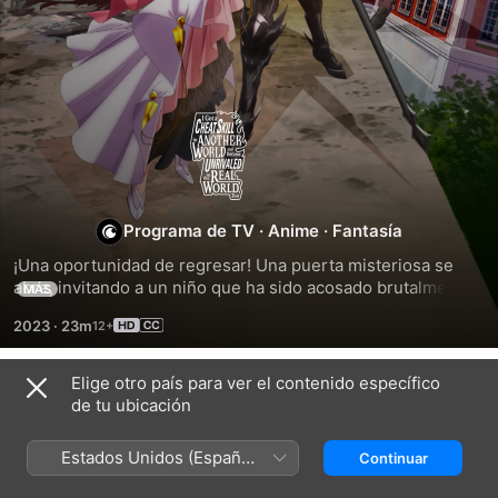
I
Got
a
Programa de TV
·
Anime
·
Fantasía
¡Una oportunidad de regresar! Una puerta misteriosa se 
Cheat
abre, invitando a un niño que ha sido acosado brutalmente 
MÁS
toda su vida a dar un valeroso paso adelante hacia lo 
2023
·
23m
desconocido. Al otro lado se encuentra un tesoro de 
Skill
artefactos invaluables y un mundo tan lleno de magia como 
de monstruos. Sin embargo, la revelación más impactante 
Elige otro país para ver el contenido específico
in
Temporada 1
es que puede llevarse consigo lo que quiera cuando 
de tu ubicación
regrese a la...
Another
Estados Unidos (Español
Continuar
México)
EPISODIO 1
EPISODIO 2