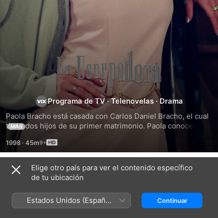
La
Usurpadora
Programa de TV
·
Telenovelas
·
Drama
Paola Bracho está casada con Carlos Daniel Bracho, el cual 
tiene dos hijos de su primer matrimonio. Paola conoce a 
MÁS
Paulina, una mujer idéntica a ella. Paola idea un plan para 
1998
·
45m
que Paulina asuma su identidad para poder escapar con su 
amante.
Elige otro país para ver el contenido específico
Temporada 1
de tu ubicación
Estados Unidos (Español
Continuar
México)
EPISODIO 1
EPISODIO 2