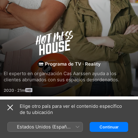
Mi
hogar
es
Programa de TV
·
Reality
El experto en organización Cas Aarssen ayuda a los 
un
clientes abrumados con sus espacios desordenados.
2020
·
21m
desastre
Elige otro país para ver el contenido específico
Temporada 1
de tu ubicación
Estados Unidos (Español
Continuar
México)
EPISODIO 1
EPISODIO 2