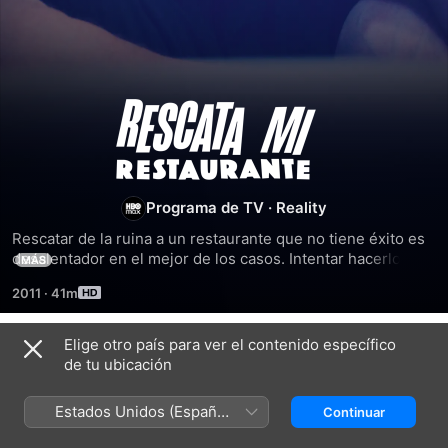
Rescata
mi
restaurante
Programa de TV
·
Reality
Rescatar de la ruina a un restaurante que no tiene éxito es 
desalentador en el mejor de los casos. Intentar hacerlo en 
MÁS
dos días con diez mil dólares podría resultar imposible. 
2011
·
41m
Pero el chef Robert Irvine está dispuesto a aceptar el 
desafío.
Elige otro país para ver el contenido específico
Temporada 7
de tu ubicación
Estados Unidos (Español
Continuar
México)
EPISODIO 1
EPISODIO 2