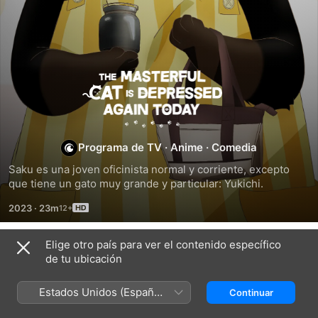
The
Masterful
Cat
Programa de TV
·
Anime
·
Comedia
Saku es una joven oficinista normal y corriente, excepto 
Is
que tiene un gato muy grande y particular: Yukichi.
2023
·
23m
Depressed
Elige otro país para ver el contenido específico
Again
Temporada 1
de tu ubicación
Today
Estados Unidos (Español
Continuar
México)
EPISODIO 1
EPISODIO 2