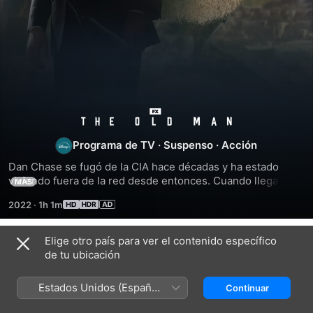
The
Programa de TV
·
Suspenso
·
Acción
Old
Dan Chase se fugó de la CIA hace décadas y ha estado 
viviendo fuera de la red desde entonces. Cuando llega un 
Man
MÁS
asesino e intenta matar a Chase, el viejo agente se entera 
2022
·
1h 1m
de que para asegurar su futuro ahora debe reconciliar su 
pasado.
Elige otro país para ver el contenido específico
Temporada 1
de tu ubicación
Estados Unidos (Español
Continuar
México)
EPISODIO 1
EPISODIO 2