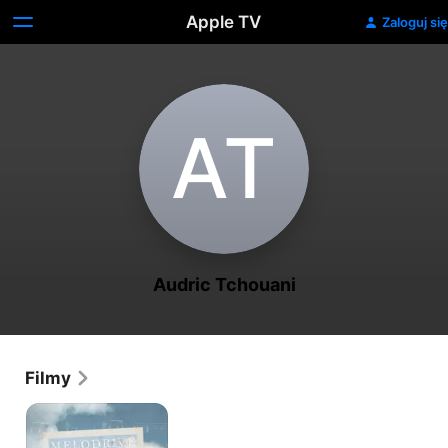
Apple TV
Zaloguj się
A‌T
Audric Tchouani
Filmy
Melodrive