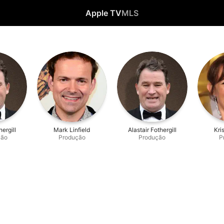
Apple TV
MLS
hergill
Mark Linfield
Alastair Fothergill
Kri
ção
Produção
Produção
P