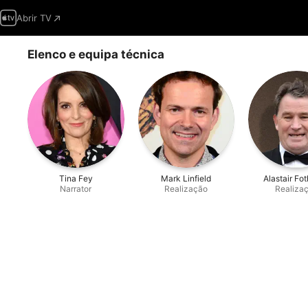
Abrir TV
Elenco e equipa técnica
Tina Fey
Mark Linfield
Alastair Fot
Narrator
Realização
Realiza