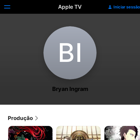
Apple TV
Iniciar sessão
B‌I
Bryan Ingram
Produção
The
Ace
Angels
Ancient
Attorney
of
Magus'
Death