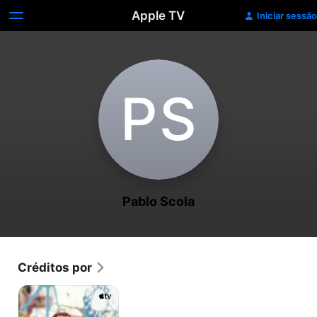
Apple TV
Iniciar sessão
P‌S
Pablo Scola
Créditos por
Trying