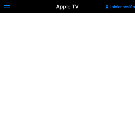
Apple TV
Iniciar sesión
Laila
en
Haifa