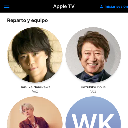
Apple TV
Iniciar sesión
Reparto y equipo
Daisuke Namikawa
Kazuhiko Inoue
Voz
Voz
W‌K