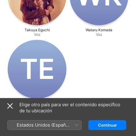
Takuya Eguchi
Wataru Komada
Voz
Voz
T‌E
Tetsuya Endo
Elige otro país para ver el contenido específico
Dirección
de tu ubicación
Estados Unidos (Español
Continuar
México)