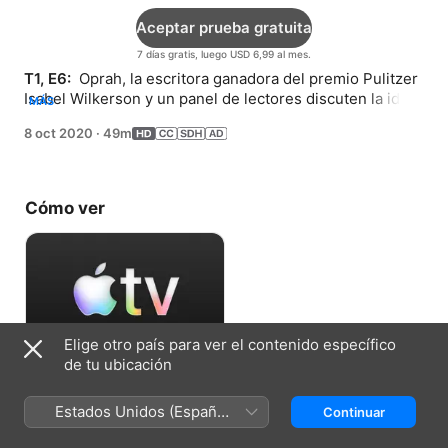
Aceptar prueba gratuita
7 días gratis, luego USD 6,99 al mes.
T1, E6: 
 Oprah, la escritora ganadora del premio Pulitzer 
Isabel Wilkerson y un panel de lectores discuten la idea 
MÁS
de que los Estados Unidos se soportan en un sistema 
8 oct 2020
·
49m
de castas.
Cómo ver
Elige otro país para ver el contenido específico
de tu ubicación
Aceptar prueba gratuita
Estados Unidos (Español
Continuar
7 días gratis, luego USD 6,99 al mes.
México)