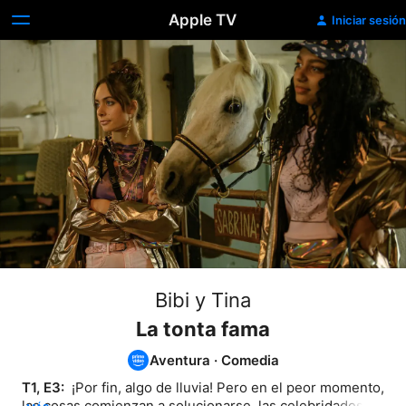
Apple TV
Iniciar sesión
Bibi y Tina
La tonta fama
Aventura
·
Comedia
T1, E3: 
 ¡Por fin, algo de lluvia! Pero en el peor momento, 
las cosas comienzan a solucionarse, las celebridades de 