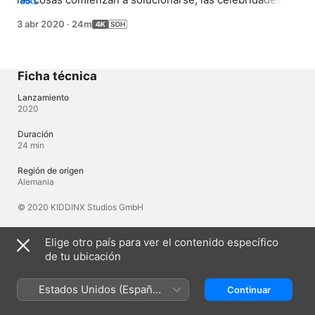
MÁS
medios sociales Fritzi y Mitzi visitan la granja. Bibi y Tina 
3 abr 2020
·
24m
tienen que pensar rápido para conseguir una buena 
crítica para la granja Martin. Además, la joven y 
misteriosa empresaria Kim Win Win llega a la granja 
Martin para comprar tierras y Holger se enamora 
Ficha técnica
perdidamente de ella.
Lanzamiento
2020
Duración
24 min
Región de origen
Alemania
© 2020 KIDDINX Studios GmbH
Elige otro país para ver el contenido específico
Idiomas
de tu ubicación
Audio original
Alemán, Alemán (Alemania)
Estados Unidos (Español
Continuar
México)
Subtítulos