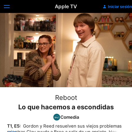
Apple TV
Iniciar sesión
Reboot
Lo que hacemos a escondidas
Comedia
T1, E5: 
 Gordon y Reed resuelven sus viejos problemas ​​
mientras Clay ayuda a Bree a salir de un aprieto. Hannah 