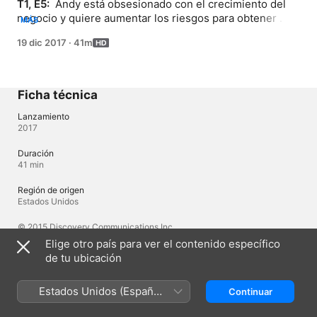
T1, E5: 
 Andy está obsesionado con el crecimiento del 
negocio y quiere aumentar los riesgos para obtener 
MÁS
mayores ganancias.
19 dic 2017
·
41m
Ficha técnica
Lanzamiento
2017
Duración
41 min
Región de origen
Estados Unidos
© 2015 Discovery Communications Inc.
Elige otro país para ver el contenido específico
de tu ubicación
Idiomas
Audio original
Estados Unidos (Español
Continuar
Inglés
México)