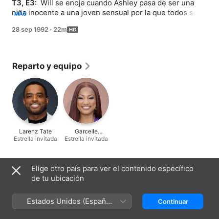
T3, E3: 
 Will se enoja cuando Ashley pasa de ser una 
niña inocente a una joven sensual por la que todos se 
MÁS
derriten en la escuela. Hilary busca un lugar propio para 
28 sep 1992
·
22m
vivir. ¡Vivian revela que está embarazada!
Reparto y equipo
Larenz Tate
Garcelle
Estrella invitada
Estrella invitada
Beauvais
Ficha técnica
Elige otro país para ver el contenido específico
de tu ubicación
Lanzamiento
1992
Estados Unidos (Español
Continuar
Duración
México)
22 min