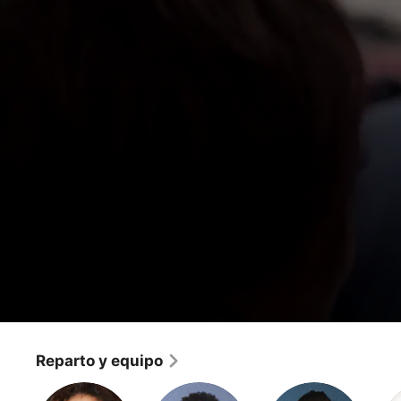
Grey's Anatomy
Tú eres mi hogar
Reparto y equipo
Drama
·
Romance