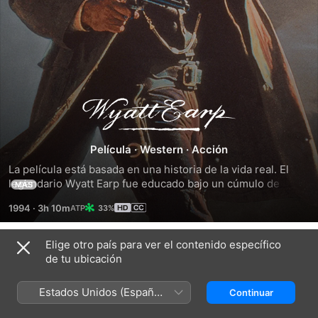
Wyatt
Earp
Película
·
Western
·
Acción
La película está basada en una historia de la vida real. El 
legendario Wyatt Earp fue educado bajo un cúmulo de 
MÁS
tradiciones donde su padre le enseñó a situar a su familia 
1994
·
3h 10m
33%
por encima de cualquier cosa, por eso recuerda 
constantemente estas palabras durante su violenta y 
atormentada carrera en el territorio de Arizona por el año 
Elige otro país para ver el contenido específico
Tráilers
de 1881. Con ayuda de sus hermanos y Holliday, Wyatt trata 
de tu ubicación
de hacer justicia al ingobernable pueblo de Tombstone, 
donde los forajidos locales aterrorizaban a los ciudadanos. 
Estados Unidos (Español
Continuar
Basado en una historia real.
México)